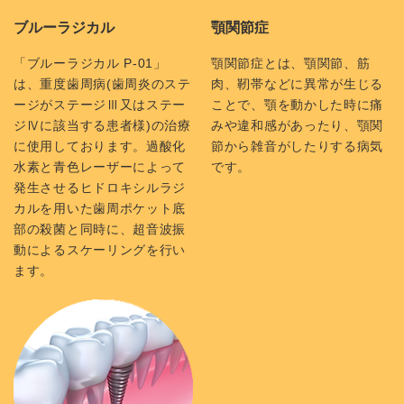
ブルーラジカル
顎関節症
「ブルーラジカル P-01」
顎関節症とは、顎関節、筋
は、重度歯周病(歯周炎のステ
肉、靭帯などに異常が生じる
ージがステージⅢ又はステー
ことで、顎を動かした時に痛
ジⅣに該当する患者様)の治療
みや違和感があったり、顎関
に使用しております。過酸化
節から雑音がしたりする病気
水素と青色レーザーによって
です。
発生させるヒドロキシルラジ
カルを用いた歯周ポケット底
部の殺菌と同時に、超音波振
動によるスケーリングを行い
ます。