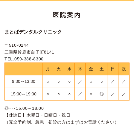
医院案内
まとばデンタルクリニック
〒510-0244
三重県鈴鹿市白子町8141
TEL.059-388-8300
月
火
水
木
金
土
日
祝
9:30～13:30
○
○
○
／
○
○
／
／
15:00～19:00
○
○
○
／
○
◎
／
／
◎･･･15:00～18:00
【休診日】木曜日・日曜日・祝日
（完全予約制、急患・初診の方はまずはお電話ください）