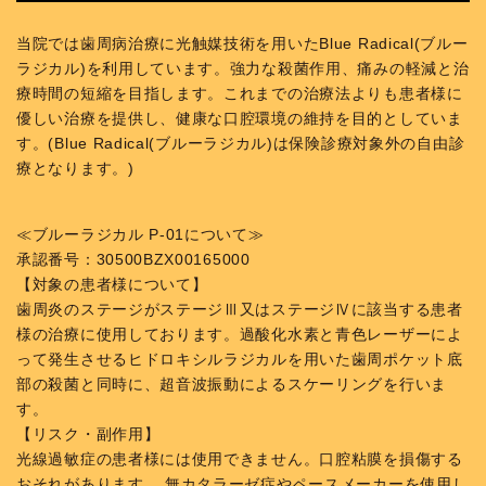
当院では歯周病治療に光触媒技術を用いたBlue Radical(ブルー
ラジカル)を利用しています。強力な殺菌作用、痛みの軽減と治
療時間の短縮を目指します。これまでの治療法よりも患者様に
優しい治療を提供し、健康な口腔環境の維持を目的としていま
す。(Blue Radical(ブルーラジカル)は保険診療対象外の自由診
療となります。)
≪ブルーラジカル P-01について≫
承認番号：30500BZX00165000
【対象の患者様について】
歯周炎のステージがステージⅢ又はステージⅣに該当する患者
様の治療に使用しております。過酸化水素と青色レーザーによ
って発生させるヒドロキシルラジカルを用いた歯周ポケット底
部の殺菌と同時に、超音波振動によるスケーリングを行いま
す。
【リスク・副作用】
光線過敏症の患者様には使用できません。口腔粘膜を損傷する
おそれがあります。 無カタラーゼ症やペースメーカーを使用し