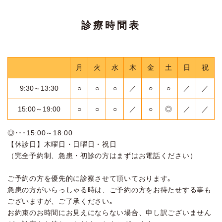
診療時間表
月
火
水
木
金
土
日
祝
9:30～13:30
○
○
○
／
○
○
／
／
15:00～19:00
○
○
○
／
○
◎
／
／
◎･･･15:00～18:00
【休診日】木曜日・日曜日・祝日
（完全予約制、急患・初診の方はまずはお電話ください）
ご予約の方を優先的に診察させて頂いております｡
急患の方がいらっしゃる時は、ご予約の方をお待たせする事も
ございますが、ご了承ください｡
お約束のお時間にお見えにならない場合、申し訳ございません